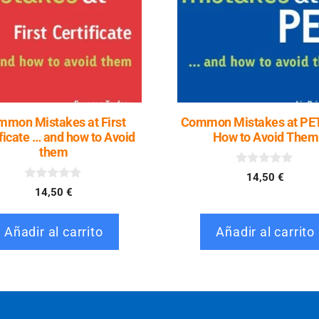
mon Mistakes at First
Common Mistakes at PE
ficate … and how to Avoid
How to Avoid Them
them
0
14,50
€
d
0
14,50
€
e
d
5
e
5
Añadir al carrito
Añadir al carrito