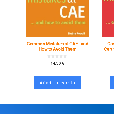
Common Mistakes at CAE…and
Com
How to Avoid Them
Certi
0
14,50
€
d
e
5
Añadir al carrito