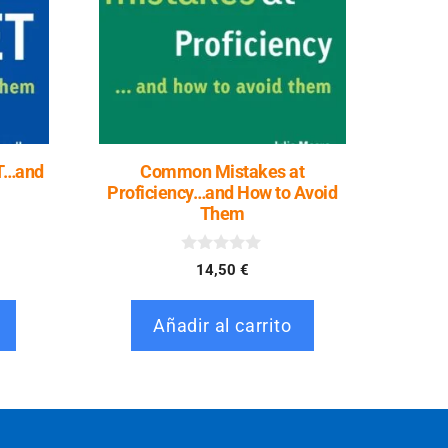
T…and
Common Mistakes at
Proficiency…and How to Avoid
Them
0
14,50
€
d
e
5
Añadir al carrito