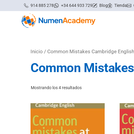
Saltar
914 885 278
+34 644 933 729
Blog
Tienda
al
contenido
Inicio
/ Common Mistakes Cambridge Englis
Common Mistakes 
Mostrando los 4 resultados