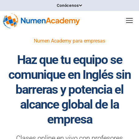
Saltar
Conócenos
al
contenido
M
Numen Academy para empresas
Haz que tu equipo se
comunique en Inglés sin
barreras y potencia el
alcance global de la
empresa
Clases online en vivo con profesores