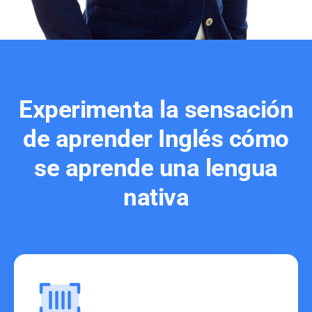
Experimenta la sensación
de aprender Inglés cómo
se aprende una lengua
nativa