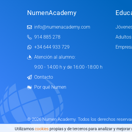
NumenAcademy
Educ
info@numenacademy.com
Jóvene
914 885 278
Adultos
+34 644 933 729
Empres
Atención al alumno:
9:00 - 14:00 h y de 16:00 -18:00 h
Contacto
Por qué Numen
© 2026 Numen Academy. Todos los derechos reserva
Utilizamos
cookies
propias y de terceros para analizar y mejorar