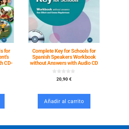
s for
Complete Key for Schools for
nt’s
Spanish Speakers Workbook
th CD-
without Answers with Audio CD
0
20,90
€
d
e
5
Añadir al carrito