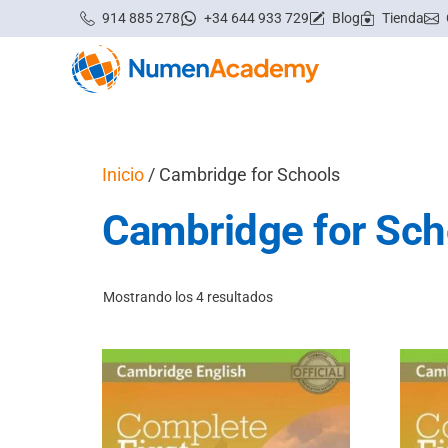
Saltar
914 885 278
+34 644 933 729
Blog
Tienda
al
contenido
Inicio
/ Cambridge for Schools
Cambridge for Sch
Mostrando los 4 resultados