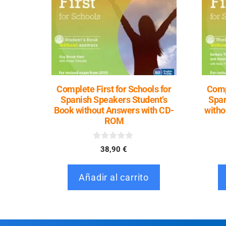
Complete First for Schools for
Compl
Spanish Speakers Student’s
Spa
Book without Answers with CD-
witho
ROM
0
38,90
€
d
e
5
Añadir al carrito