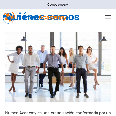
Saltar
Conócenos
al
Quiénes somos
contenido
M
Numen Academy es una organización conformada por un