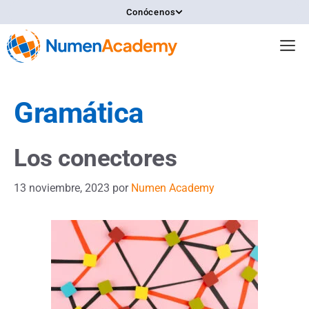
Saltar
Conócenos
al
contenido
M
Gramática
Los conectores
13 noviembre, 2023
por
Numen Academy